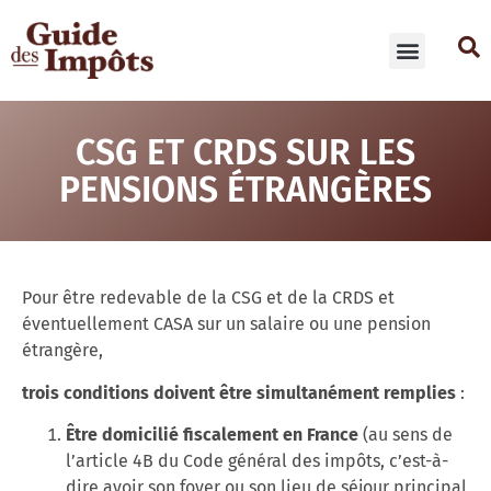
CSG ET CRDS SUR LES
PENSIONS ÉTRANGÈRES
Pour être redevable de la CSG et de la CRDS et
éventuellement CASA sur un salaire ou une pension
étrangère,
trois
conditions
doivent
être
simultanément
remplies
:
Être
domicilié
fiscalement
en
France
(au sens de
l’article 4B du Code général des impôts, c’est-à-
dire avoir son foyer ou son lieu de séjour principal