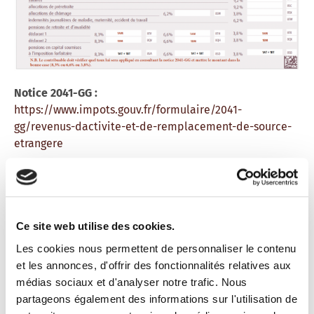
Notice
2041-GG
:
https://www.impots.gouv.fr/formulaire/2041-
gg/revenus-dactivite-et-de-remplacement-de-source-
etrangere
REMPLIR
LA
DÉCLARATION
FISCALE EN
LIGNE
Toutes les déclarations doivent être remplies en
Ce site web utilise des cookies.
ligne. Les contribuables qui n'ont pas internet ou
qui rencontrent des difficultés peuvent se rendre
Les cookies nous permettent de personnaliser le contenu
dans les centres des finances publiques, à l'accueil
et les annonces, d'offrir des fonctionnalités relatives aux
des services des impôts pour les particuliers. Des
médias sociaux et d'analyser notre trafic. Nous
ordinateurs sont à leur disposition. Pour les
partageons également des informations sur l'utilisation de
contribuables qui résident dans une zone « blanche