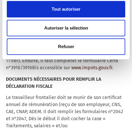
Tout autoriser
La déclaration des comptes bancaires ouverts à
l’étranger est obligatoire, y compris les comptes sur
lesquels on a procuration (même pour les chefs
Autoriser la sélection
d’entreprise). Il faut cocher la case 8UU (Comptes
ouverts, détenus, utilisés ou clos à l’étranger) de la
déclaration 2042. Il faut aussi cocher la case 8TT (Les
Refuser
contrats de prévoyance vieillesse, type 111bis ou
111ter). Ensuite, il faut compléter le formulaire Cerfa
n°3916/3916Bis accessible sur
www.impots.gouv.fr
.
DOCUMENTS NÉCESSAIRES POUR REMPLIR LA
DÉCLARATION FISCALE
Le travailleur frontalier doit se munir de son certificat
annuel de rémunération (reçu de son employeur, CNS,
CAE, CNAP, ADEM. Il doit remplir les formulaires n°2042
et n°2047, Dès le début il doit cocher la case «
Traitements, salaires »
et/ou